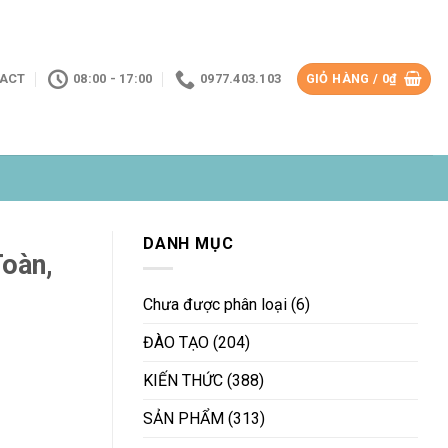
ACT
08:00 - 17:00
0977.403.103
GIỎ HÀNG /
0
₫
DANH MỤC
oàn,
Chưa được phân loại
(6)
ĐÀO TẠO
(204)
KIẾN THỨC
(388)
SẢN PHẨM
(313)