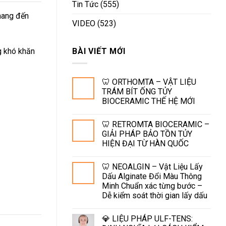
Tin Tức
(555)
mang đến
VIDEO
(523)
BÀI VIẾT MỚI
g khó khăn
🦷 ORTHOMTA – VẬT LIỆU
TRÁM BÍT ỐNG TỦY
BIOCERAMIC THẾ HỆ MỚI
🦷 RETROMTA BIOCERAMIC –
GIẢI PHÁP BẢO TỒN TỦY
HIỆN ĐẠI TỪ HÀN QUỐC
🦷 NEOALGIN – Vật Liệu Lấy
Dấu Alginate Đổi Màu Thông
Minh Chuẩn xác từng bước –
Dễ kiểm soát thời gian lấy dấu
💎 LIỆU PHÁP ULF-TENS: