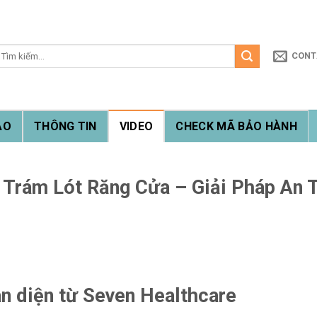
ìm
CONT
iếm:
ẠO
THÔNG TIN
VIDEO
CHECK MÃ BẢO HÀNH
Trám Lót Răng Cửa – Giải Pháp An T
n diện từ Seven Healthcare