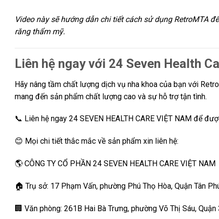
Video này sẽ hướng dẫn chi tiết cách sử dụng RetroMTA để 
răng thẩm mỹ.
Liên hệ ngay với 24 Seven Health C
Hãy nâng tầm chất lượng dịch vụ nha khoa của bạn với Ret
mang đến sản phẩm chất lượng cao và sự hỗ trợ tận tình.
📞 Liên hệ ngay 24 SEVEN HEALTH CARE VIỆT NAM để được t
😊 Mọi chi tiết thắc mắc về sản phẩm xin liên hệ:
🌎 CÔNG TY CỔ PHẦN 24 SEVEN HEALTH CARE VIỆT NAM
🏠 Trụ sở: 17 Phạm Vấn, phường Phú Thọ Hòa, Quận Tân Ph
🏢 Văn phòng: 261B Hai Bà Trưng, phường Võ Thị Sáu, Quận