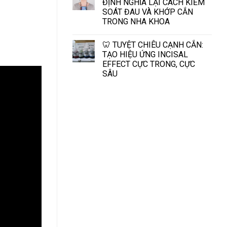
ĐỊNH NGHĨA LẠI CÁCH KIỂM
SOÁT ĐAU VÀ KHỚP CẮN
TRONG NHA KHOA
🦷 TUYỆT CHIÊU CẠNH CẮN:
TẠO HIỆU ỨNG INCISAL
EFFECT CỰC TRONG, CỰC
SÂU