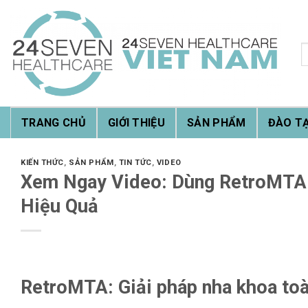
Skip
to
content
T
k
TRANG CHỦ
GIỚI THIỆU
SẢN PHẨM
ĐÀO T
KIẾN THỨC
,
SẢN PHẨM
,
TIN TỨC
,
VIDEO
Xem Ngay Video: Dùng RetroMTA 
Hiệu Quả
RetroMTA: Giải pháp nha khoa toà