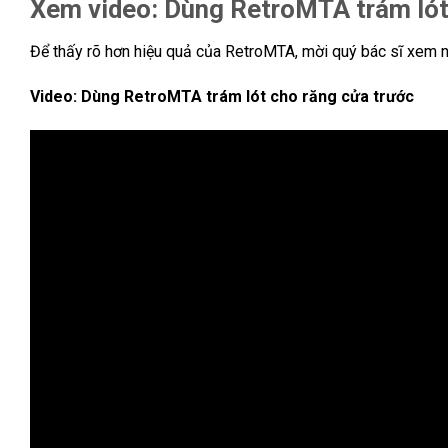
Xem video: Dùng RetroMTA trám lót
Để thấy rõ hơn hiệu quả của RetroMTA, mời quý bác sĩ xem n
Video: Dùng RetroMTA trám lót cho răng cửa trước