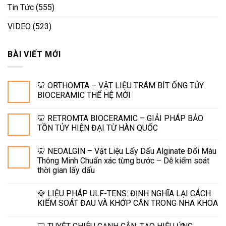
Tin Tức
(555)
VIDEO
(523)
BÀI VIẾT MỚI
🦷 ORTHOMTA – VẬT LIỆU TRÁM BÍT ỐNG TỦY
BIOCERAMIC THẾ HỆ MỚI
🦷 RETROMTA BIOCERAMIC – GIẢI PHÁP BẢO
TỒN TỦY HIỆN ĐẠI TỪ HÀN QUỐC
🦷 NEOALGIN – Vật Liệu Lấy Dấu Alginate Đổi Màu
Thông Minh Chuẩn xác từng bước – Dễ kiểm soát
thời gian lấy dấu
💎 LIỆU PHÁP ULF-TENS: ĐỊNH NGHĨA LẠI CÁCH
KIỂM SOÁT ĐAU VÀ KHỚP CẮN TRONG NHA KHOA