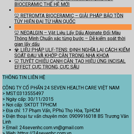
BIOCERAMIC THẾ HỆ MỚI
🦷 RETROMTA BIOCERAMIC – GIẢI PHÁP BẢO TỒN
TỦY HIỆN ĐẠI TỪ HÀN QUỐC
🦷 NEOALGIN – Vật Liệu Lấy Dấu Alginate Đổi Màu
Thông Minh Chuẩn xác từng bước – Dễ kiểm soát thời
gian lấy dấu
💎 LIỆU PHÁP ULF-TENS: ĐỊNH NGHĨA LẠI CÁCH KIỂM
SOÁT ĐAU VÀ KHỚP CẮN TRONG NHA KHOA
🦷 TUYỆT CHIÊU CẠNH CẮN: TẠO HIỆU ỨNG INCISAL
EFFECT CỰC TRONG, CỰC SÂU
THÔNG TIN LIÊN HỆ
CÔNG TY CỔ PHẨN 24 SEVEN HEALTH CARE VIỆT NAM
> MST:0313555497
> Ngày cấp: 30/11/2015
> Nơi cấp: SKTDT TPHCM
> Địa chỉ: 17 Phạm Vấn, P.Phú Thọ Hòa, TpHCM
> Điện thoại tư vấn chuyên môn: 0909916018 BS Trương Văn
Linh
> Email: 24sevenhc.com.vn@gmail.com
> Web: https://24sevenhc.com.vn