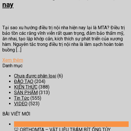
nay
Tại sao xu hướng điều trị nội nha hiện nay lại là MTA? Điều trị
bảo tồn các răng vĩnh viễn rất quan trọng, đảm bảo thẩm mỹ,
ăn nhai, tạo lập khớp cắn, kích thích sự phát triển của xương
hàm. Nguyên tắc trong điều trị nội nha là làm sạch hoàn toàn
buồng […]
Xem thêm
Danh mục
Chưa được phân loại
(6)
ĐÀO TẠO
(204)
KIẾN THỨC
(388)
SẢN PHẨM
(313)
Tin Tức
(555)
VIDEO
(523)
BÀI VIẾT MỚI
🦷 ORTHOMTA – VẬT LIỆU TRÁM BÍT ỐNG TỦY