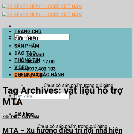
Skip
to
content
TRANG CHỦ
Tìm
GIỚI THIỆU
kiếm:
SẢN PHẨM
ĐÀO TẠO
Contact
THÔNG TIN
08:00 - 17:00
VIDEO
0977.403.103
CHECK MÃ BẢO HÀNH
Giỏ hàng /
0
₫
Chưa có sản phẩm trong giỏ hàng.
Tag Archives:
vật liệu hỗ trợ
Tìm
MTA
kiếm:
Giỏ hàng
KIẾN THỨC
,
SẢN PHẨM
Chưa có sản phẩm trong giỏ hàng.
MTA – Xu hướng điều trị nội nha hiện