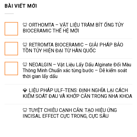
BÀI VIẾT MỚI
🦷 ORTHOMTA – VẬT LIỆU TRÁM BÍT ỐNG TỦY
BIOCERAMIC THẾ HỆ MỚI
🦷 RETROMTA BIOCERAMIC – GIẢI PHÁP BẢO
TỒN TỦY HIỆN ĐẠI TỪ HÀN QUỐC
🦷 NEOALGIN – Vật Liệu Lấy Dấu Alginate Đổi Màu
Thông Minh Chuẩn xác từng bước – Dễ kiểm soát
thời gian lấy dấu
💎 LIỆU PHÁP ULF-TENS: ĐỊNH NGHĨA LẠI CÁCH
KIỂM SOÁT ĐAU VÀ KHỚP CẮN TRONG NHA KHOA
🦷 TUYỆT CHIÊU CẠNH CẮN: TẠO HIỆU ỨNG
INCISAL EFFECT CỰC TRONG, CỰC SÂU