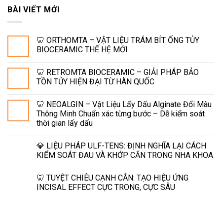
BÀI VIẾT MỚI
🦷 ORTHOMTA – VẬT LIỆU TRÁM BÍT ỐNG TỦY
BIOCERAMIC THẾ HỆ MỚI
🦷 RETROMTA BIOCERAMIC – GIẢI PHÁP BẢO
TỒN TỦY HIỆN ĐẠI TỪ HÀN QUỐC
🦷 NEOALGIN – Vật Liệu Lấy Dấu Alginate Đổi Màu
Thông Minh Chuẩn xác từng bước – Dễ kiểm soát
thời gian lấy dấu
💎 LIỆU PHÁP ULF-TENS: ĐỊNH NGHĨA LẠI CÁCH
KIỂM SOÁT ĐAU VÀ KHỚP CẮN TRONG NHA KHOA
🦷 TUYỆT CHIÊU CẠNH CẮN: TẠO HIỆU ỨNG
INCISAL EFFECT CỰC TRONG, CỰC SÂU