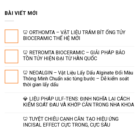
BÀI VIẾT MỚI
🦷 ORTHOMTA – VẬT LIỆU TRÁM BÍT ỐNG TỦY
BIOCERAMIC THẾ HỆ MỚI
🦷 RETROMTA BIOCERAMIC – GIẢI PHÁP BẢO
TỒN TỦY HIỆN ĐẠI TỪ HÀN QUỐC
🦷 NEOALGIN – Vật Liệu Lấy Dấu Alginate Đổi Màu
Thông Minh Chuẩn xác từng bước – Dễ kiểm soát
thời gian lấy dấu
💎 LIỆU PHÁP ULF-TENS: ĐỊNH NGHĨA LẠI CÁCH
KIỂM SOÁT ĐAU VÀ KHỚP CẮN TRONG NHA KHOA
🦷 TUYỆT CHIÊU CẠNH CẮN: TẠO HIỆU ỨNG
INCISAL EFFECT CỰC TRONG, CỰC SÂU