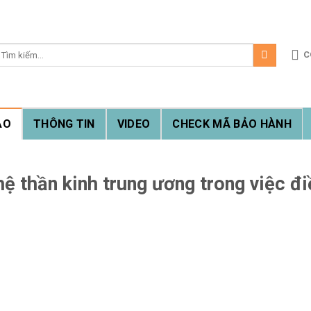
ìm
C
iếm:
ẠO
THÔNG TIN
VIDEO
CHECK MÃ BẢO HÀNH
ệ thần kinh trung ương trong việc điề