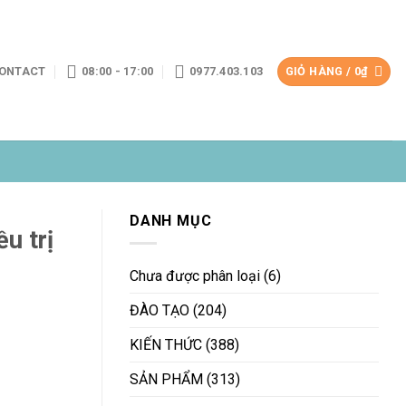
ONTACT
08:00 - 17:00
0977.403.103
GIỎ HÀNG /
0
₫
DANH MỤC
u trị
Chưa được phân loại
(6)
ĐÀO TẠO
(204)
KIẾN THỨC
(388)
SẢN PHẨM
(313)