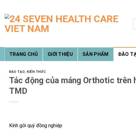
Skip
to
content
T
k
TRANG CHỦ
GIỚI THIỆU
SẢN PHẨM
ĐÀO T
ĐÀO TẠO
,
KIẾN THỨC
Tác động của máng Orthotic trên h
TMD
Kính gởi quý đồng nghiệp