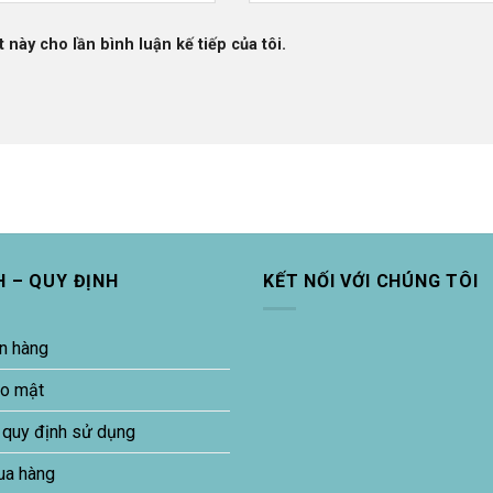
 này cho lần bình luận kế tiếp của tôi.
H – QUY ĐỊNH
KẾT NỐI VỚI CHÚNG TÔI
n hàng
ảo mật
 quy định sử dụng
ua hàng