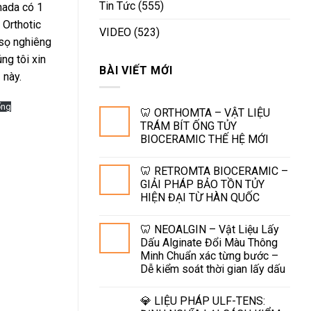
Tin Tức
(555)
nada có 1
 Orthotic
VIDEO
(523)
 sọ nghiêng
ng tôi xin
BÀI VIẾT MỚI
 này.
ống
🦷 ORTHOMTA – VẬT LIỆU
TRÁM BÍT ỐNG TỦY
BIOCERAMIC THẾ HỆ MỚI
🦷 RETROMTA BIOCERAMIC –
GIẢI PHÁP BẢO TỒN TỦY
HIỆN ĐẠI TỪ HÀN QUỐC
🦷 NEOALGIN – Vật Liệu Lấy
Dấu Alginate Đổi Màu Thông
Minh Chuẩn xác từng bước –
Dễ kiểm soát thời gian lấy dấu
💎 LIỆU PHÁP ULF-TENS: