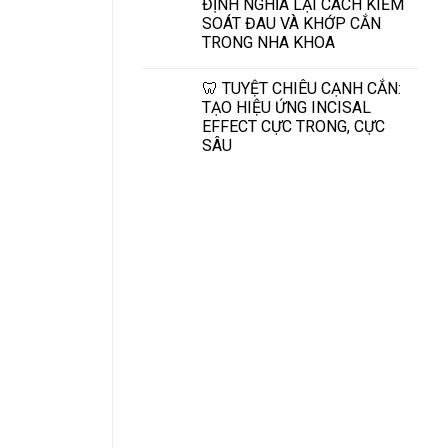
ĐỊNH NGHĨA LẠI CÁCH KIỂM
SOÁT ĐAU VÀ KHỚP CẮN
TRONG NHA KHOA
🦷 TUYỆT CHIÊU CẠNH CẮN:
TẠO HIỆU ỨNG INCISAL
EFFECT CỰC TRONG, CỰC
SÂU