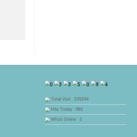
Total Visit : 335094
Hits Today : 985
Who's Online : 3