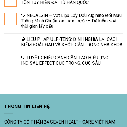
TỒN TỦY HIỆN ĐẠI TỪ HÀN QUỐC
🦷 NEOALGIN – Vật Liệu Lấy Dấu Alginate Đổi Màu
Thông Minh Chuẩn xác từng bước – Dễ kiểm soát
thời gian lấy dấu
💎 LIỆU PHÁP ULF-TENS: ĐỊNH NGHĨA LẠI CÁCH
KIỂM SOÁT ĐAU VÀ KHỚP CẮN TRONG NHA KHOA
🦷 TUYỆT CHIÊU CẠNH CẮN: TẠO HIỆU ỨNG
INCISAL EFFECT CỰC TRONG, CỰC SÂU
THÔNG TIN LIÊN HỆ
CÔNG TY CỔ PHẨN 24 SEVEN HEALTH CARE VIỆT NAM