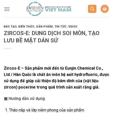
Skip
to
content
ĐÀO TẠO
,
KIẾN THỨC
,
SẢN PHẨM
,
TIN TỨC
,
VIDEO
ZIRCOS-E: DUNG DỊCH SOI MÒN, TẠO
LƯU BỀ MẶT DÁN SỨ
Zircos-E – Sản phẩm mới đến từ Eunjin Chemical Co.,
Ltd / Hàn Quốc là chất ăn mòn hệ axit hydrofluoric, được
sử dụng để giúp cải thiện độ bám dính của (vật liệu
zircon) pocerine trong quá trình sản xuất răng giả.
▣
Hướng dẫn sử dụng
Tháo nắp và lớp niêm phong của sản phẩm.