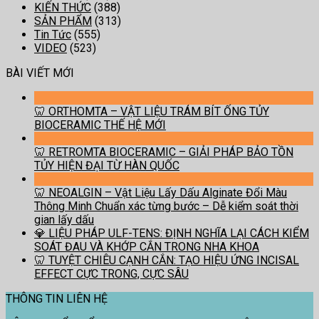
KIẾN THỨC
(388)
SẢN PHẨM
(313)
Tin Tức
(555)
VIDEO
(523)
BÀI VIẾT MỚI
🦷 ORTHOMTA – VẬT LIỆU TRÁM BÍT ỐNG TỦY
BIOCERAMIC THẾ HỆ MỚI
🦷 RETROMTA BIOCERAMIC – GIẢI PHÁP BẢO TỒN
TỦY HIỆN ĐẠI TỪ HÀN QUỐC
🦷 NEOALGIN – Vật Liệu Lấy Dấu Alginate Đổi Màu
Thông Minh Chuẩn xác từng bước – Dễ kiểm soát thời
gian lấy dấu
💎 LIỆU PHÁP ULF-TENS: ĐỊNH NGHĨA LẠI CÁCH KIỂM
SOÁT ĐAU VÀ KHỚP CẮN TRONG NHA KHOA
🦷 TUYỆT CHIÊU CẠNH CẮN: TẠO HIỆU ỨNG INCISAL
EFFECT CỰC TRONG, CỰC SÂU
THÔNG TIN LIÊN HỆ