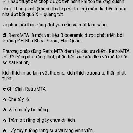
☑️ Phẫu thuật cắt chóp được tiến hành khi tổn thương quanh
chóp không lành (không thu hẹp và to lên) mặc dù điều trị nội
nha đạt kết quả X – quang tốt
và phục hồi thân răng đạt yêu cầu về mặt lâm sàng.
📘 RetroMTA là một vật liệu Bioceramic được phát triển bởi
trường ĐH Nha Khoa, Seoul, Hàn Quốc.
Phương pháp dùng RetroMTA đem lại các ưu điểm: RetroMTA
có độ cứng như răng thật, phần tiếp xúc với dịch và mô tế bào
sẽ sát khuẩn,
kích thích mau lành vêt thương, kích thích xương tự thân phát
triển… ️
🎊Chỉ định RetroMTA:
🔥 Che tủy lộ.
🔥 Vá sàn tủy bị thủng.
🔥 Trám bít răng bị gãy chưa di lệch.
🔥 Lấy tủy buồng răng sữa và răng vĩnh viễn.