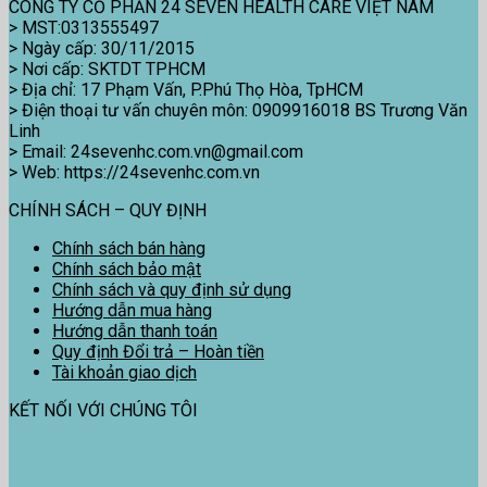
CÔNG TY CỔ PHẨN 24 SEVEN HEALTH CARE VIỆT NAM
> MST:0313555497
> Ngày cấp: 30/11/2015
> Nơi cấp: SKTDT TPHCM
> Địa chỉ: 17 Phạm Vấn, P.Phú Thọ Hòa, TpHCM
> Điện thoại tư vấn chuyên môn: 0909916018 BS Trương Văn
Linh
> Email: 24sevenhc.com.vn@gmail.com
> Web: https://24sevenhc.com.vn
CHÍNH SÁCH – QUY ĐỊNH
Chính sách bán hàng
Chính sách bảo mật
Chính sách và quy định sử dụng
Hướng dẫn mua hàng
Hướng dẫn thanh toán
Quy định Đổi trả – Hoàn tiền
Tài khoản giao dịch
KẾT NỐI VỚI CHÚNG TÔI