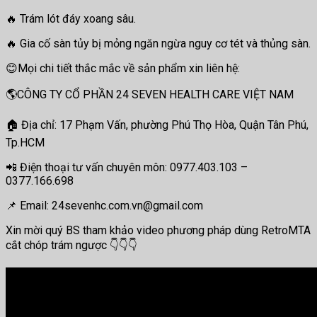
🔥 Trám lót đáy xoang sâu.
🔥 Gia cố sàn tủy bị mỏng ngăn ngừa nguy cơ tét và thủng sàn.
😊Mọi chi tiết thắc mắc về sản phẩm xin liên hệ:
🌎CÔNG TY CỔ PHẦN 24 SEVEN HEALTH CARE VIỆT NAM
🏠 Địa chỉ: 17 Phạm Vấn, phường Phú Thọ Hòa, Quận Tân Phú,
Tp.HCM
📲 Điện thoại tư vấn chuyên môn: 0977.403.103 –
0377.166.698
📌 Email: 24sevenhc.com.vn@gmail.com
Xin mời quý BS tham khảo video phương pháp dùng RetroMTA
cắt chóp trám ngược 👇👇👇