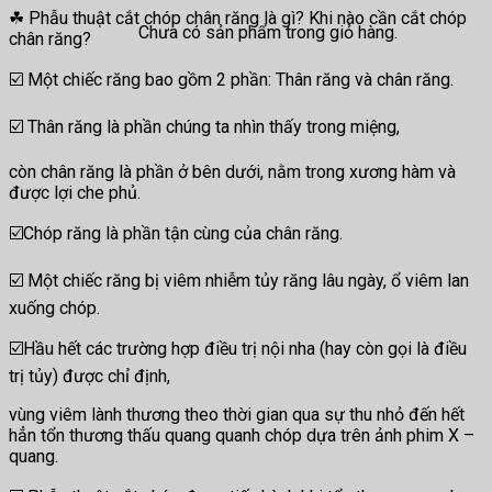
☘ Phẫu thuật cắt chóp chân răng là gì? Khi nào cần cắt chóp
Chưa có sản phẩm trong giỏ hàng.
chân răng?
☑️ Một chiếc răng bao gồm 2 phần: Thân răng và chân răng.
☑️ Thân răng là phần chúng ta nhìn thấy trong miệng,
còn chân răng là phần ở bên dưới, nằm trong xương hàm và
được lợi che phủ.
☑️Chóp răng là phần tận cùng của chân răng.
☑️ Một chiếc răng bị viêm nhiễm tủy răng lâu ngày, ổ viêm lan
xuống chóp.
☑️Hầu hết các trường hợp điều trị nội nha (hay còn gọi là điều
trị tủy) được chỉ định,
vùng viêm lành thương theo thời gian qua sự thu nhỏ đến hết
hẳn tổn thương thấu quang quanh chóp dựa trên ảnh phim X –
quang.