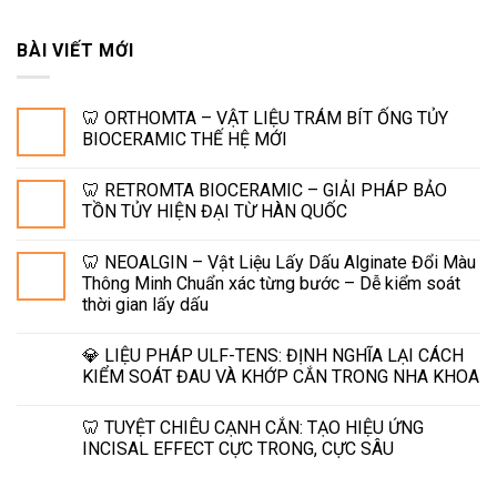
BÀI VIẾT MỚI
🦷 ORTHOMTA – VẬT LIỆU TRÁM BÍT ỐNG TỦY
BIOCERAMIC THẾ HỆ MỚI
🦷 RETROMTA BIOCERAMIC – GIẢI PHÁP BẢO
TỒN TỦY HIỆN ĐẠI TỪ HÀN QUỐC
🦷 NEOALGIN – Vật Liệu Lấy Dấu Alginate Đổi Màu
Thông Minh Chuẩn xác từng bước – Dễ kiểm soát
thời gian lấy dấu
💎 LIỆU PHÁP ULF-TENS: ĐỊNH NGHĨA LẠI CÁCH
KIỂM SOÁT ĐAU VÀ KHỚP CẮN TRONG NHA KHOA
🦷 TUYỆT CHIÊU CẠNH CẮN: TẠO HIỆU ỨNG
INCISAL EFFECT CỰC TRONG, CỰC SÂU