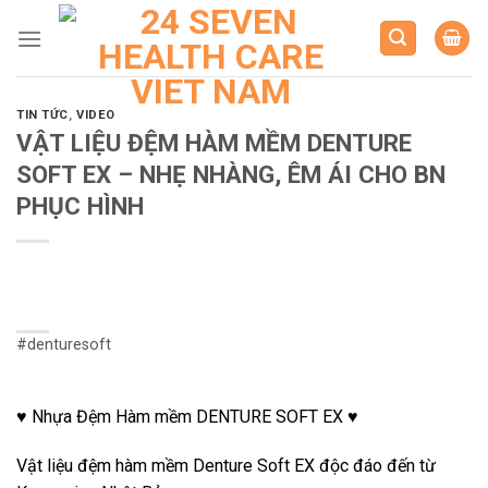
Skip
to
content
TIN TỨC
,
VIDEO
VẬT LIỆU ĐỆM HÀM MỀM DENTURE
SOFT EX – NHẸ NHÀNG, ÊM ÁI CHO BN
PHỤC HÌNH
#denturesoft
♥️ Nhựa Đệm Hàm mềm DENTURE SOFT EX ♥️
Vật liệu đệm hàm mềm Denture Soft EX độc đáo đến từ