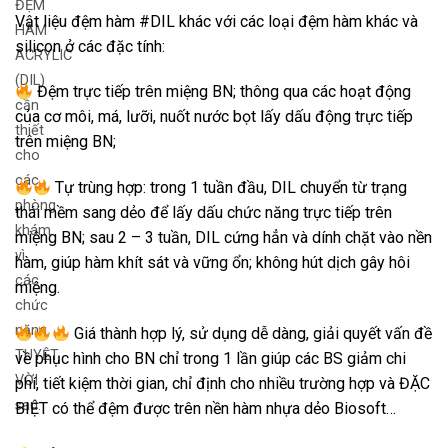
ĐỆM
Vật liệu đệm hàm #DIL khác với các loại đệm hàm khác và
HÀM
silicon ở các đặc tính:
ACRYLIC
(DIL)
Đệm trực tiếp trên miệng BN; thông qua các hoạt động
cần
của cơ môi, má, lưỡi, nuốt nước bọt lấy dấu động trực tiếp
thiết
trên miệng BN;
cho
các
Tự trùng hợp: trong 1 tuần đầu, DIL chuyển từ trạng
phòng
thái mềm sang dẻo để lấy dấu chức năng trực tiếp trên
khám
miệng BN; sau 2 – 3 tuần, DIL cứng hẳn và dính chặt vào nền
vì
hàm, giúp hàm khít sát và vững ổn; không hút dịch gây hôi
các
miệng.
chức
năng
Giá thành hợp lý, sử dụng dễ dàng, giải quyết vấn đề
TUYỆT
về phục hình cho BN chỉ trong 1 lần giúp các BS giảm chi
VỜI
phí, tiết kiệm thời gian, chỉ định cho nhiều trường hợp và ĐẶC
sau:
BIỆT có thể đệm được trên nền hàm nhựa dẻo Biosoft…