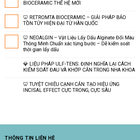
BIOCERAMIC THẾ HỆ MỚI
🦷 RETROMTA BIOCERAMIC – GIẢI PHÁP BẢO
TỒN TỦY HIỆN ĐẠI TỪ HÀN QUỐC
🦷 NEOALGIN – Vật Liệu Lấy Dấu Alginate Đổi Màu
Thông Minh Chuẩn xác từng bước – Dễ kiểm soát
thời gian lấy dấu
💎 LIỆU PHÁP ULF-TENS: ĐỊNH NGHĨA LẠI CÁCH
KIỂM SOÁT ĐAU VÀ KHỚP CẮN TRONG NHA KHOA
🦷 TUYỆT CHIÊU CẠNH CẮN: TẠO HIỆU ỨNG
INCISAL EFFECT CỰC TRONG, CỰC SÂU
THÔNG TIN LIÊN HỆ