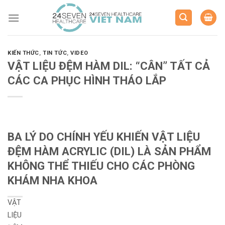
Skip
to
content
KIẾN THỨC
,
TIN TỨC
,
VIDEO
VẬT LIỆU ĐỆM HÀM DIL: “CÂN” TẤT CẢ
CÁC CA PHỤC HÌNH THÁO LẮP
BA LÝ DO CHÍNH YẾU KHIẾN VẬT LIỆU
ĐỆM HÀM ACRYLIC (DIL) LÀ SẢN PHẨM
KHÔNG THỂ THIẾU CHO CÁC PHÒNG
KHÁM NHA KHOA
VẬT
LIỆU