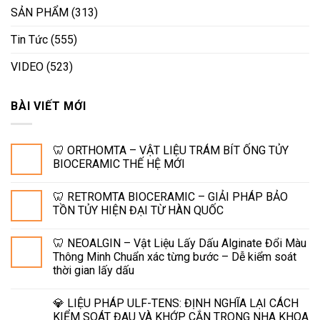
SẢN PHẨM
(313)
Tin Tức
(555)
VIDEO
(523)
BÀI VIẾT MỚI
🦷 ORTHOMTA – VẬT LIỆU TRÁM BÍT ỐNG TỦY
BIOCERAMIC THẾ HỆ MỚI
🦷 RETROMTA BIOCERAMIC – GIẢI PHÁP BẢO
TỒN TỦY HIỆN ĐẠI TỪ HÀN QUỐC
🦷 NEOALGIN – Vật Liệu Lấy Dấu Alginate Đổi Màu
Thông Minh Chuẩn xác từng bước – Dễ kiểm soát
thời gian lấy dấu
💎 LIỆU PHÁP ULF-TENS: ĐỊNH NGHĨA LẠI CÁCH
KIỂM SOÁT ĐAU VÀ KHỚP CẮN TRONG NHA KHOA