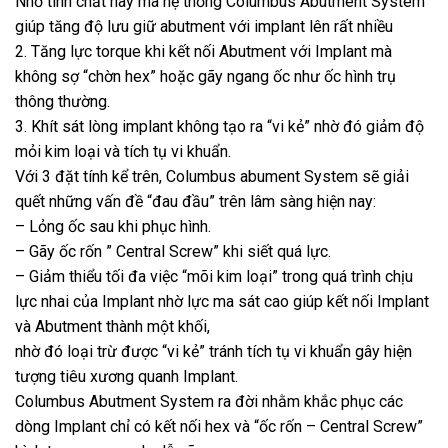
Nhờ tính chất này mà hệ thống Columbus Abutment System
giúp tăng độ lưu giữ abutment với implant lên rất nhiều
2. Tăng lực torque khi kết nối Abutment với Implant mà
không sợ “chờn hex” hoặc gãy ngang ốc như ốc hình trụ
thông thường.
3. Khít sát lòng implant không tạo ra “vi kẻ” nhờ đó giảm độ
mỏi kim loại và tích tụ vi khuẩn.
Với 3 đặt tính kể trên, Columbus abument System sẽ giải
quết những vấn đề “đau đầu” trên lâm sàng hiện nay:
– Lỏng ốc sau khi phục hình.
– Gãy ốc rốn ” Central Screw” khi siết quá lực.
– Giảm thiểu tối đa việc “mõi kim loại” trong quá trình chịu
lực nhai của Implant nhờ lực ma sát cao giúp kết nối Implant
và Abutment thành một khối,
nhờ đó loại trừ được “vi kẻ” tránh tích tụ vi khuẩn gây hiện
tượng tiêu xương quanh Implant.
Columbus Abutment System ra đời nhằm khắc phục các
dòng Implant chỉ có kết nối hex và “ốc rốn – Central Screw”