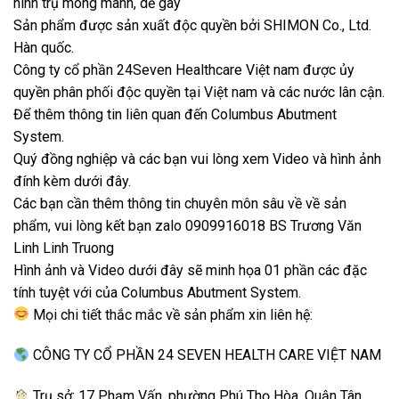
hình trụ mong manh, dễ gãy
Sản phẩm được sản xuất độc quyền bởi SHIMON Co., Ltd.
Hàn quốc.
Công ty cổ phần 24Seven Healthcare Việt nam được ủy
quyền phân phối độc quyền tại Việt nam và các nước lân cận.
Để thêm thông tin liên quan đến Columbus Abutment
System.
Quý đồng nghiệp và các bạn vui lòng xem Video và hình ảnh
đính kèm dưới đây.
Các bạn cần thêm thông tin chuyên môn sâu về về sản
phẩm, vui lòng kết bạn zalo 0909916018 BS Trương Văn
Linh
Linh Truong
Hình ảnh và Video dưới đây sẽ minh họa 01 phần các đặc
tính tuyệt với của Columbus Abutment System.
Mọi chi tiết thắc mắc về sản phẩm xin liên hệ:
CÔNG TY CỔ PHẦN 24 SEVEN HEALTH CARE VIỆT NAM
Trụ sở: 17 Phạm Vấn, phường Phú Thọ Hòa, Quận Tân