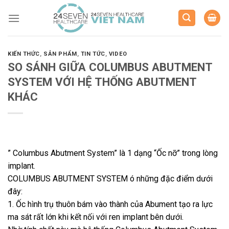
Skip
to
content
KIẾN THỨC
,
SẢN PHẨM
,
TIN TỨC
,
VIDEO
SO SÁNH GIỮA COLUMBUS ABUTMENT
SYSTEM VỚI HỆ THỐNG ABUTMENT
KHÁC
” Columbus Abutment System” là 1 dạng “Ốc nỡ” trong lòng
implant.
COLUMBUS ABUTMENT SYSTEM ó những đặc điểm dưới
đây:
1. Ốc hình trụ thuôn bám vào thành của Abument tạo ra lực
ma sát rất lớn khi kết nối với ren implant bên dưới.