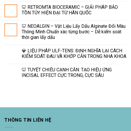
🦷 RETROMTA BIOCERAMIC – GIẢI PHÁP BẢO
TỒN TỦY HIỆN ĐẠI TỪ HÀN QUỐC
🦷 NEOALGIN – Vật Liệu Lấy Dấu Alginate Đổi Màu
Thông Minh Chuẩn xác từng bước – Dễ kiểm soát
thời gian lấy dấu
💎 LIỆU PHÁP ULF-TENS: ĐỊNH NGHĨA LẠI CÁCH
KIỂM SOÁT ĐAU VÀ KHỚP CẮN TRONG NHA KHOA
🦷 TUYỆT CHIÊU CẠNH CẮN: TẠO HIỆU ỨNG
INCISAL EFFECT CỰC TRONG, CỰC SÂU
THÔNG TIN LIÊN HỆ