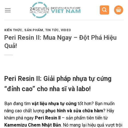
Skip
to
content
KIẾN THỨC
,
SẢN PHẨM
,
TIN TỨC
,
VIDEO
Peri Resin II: Mua Ngay – Đột Phá Hiệu
Quả!
Peri Resin II: Giải pháp nhựa tự cứng
“đỉnh cao” cho nha sĩ và labo!
Bạn đang tìm
vật liệu nhựa tự cứng
tốt hơn? Bạn muốn
nâng cao chất lượng
phục hình và sửa chữa hàm
? Hãy
khám phá ngay
Peri Resin II
– sản phẩm tiên tiến từ
Kamemizu Chem Nhật Bản
. Nó mang lại hiệu quả vượt trội