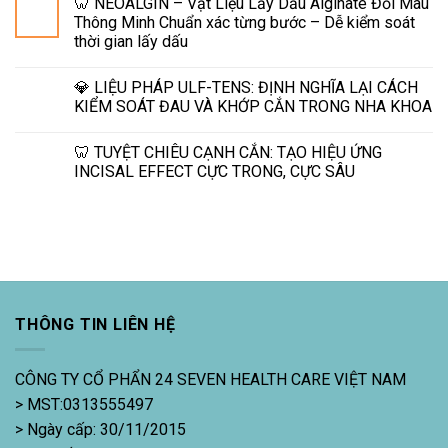
🦷 NEOALGIN – Vật Liệu Lấy Dấu Alginate Đổi Màu
Thông Minh Chuẩn xác từng bước – Dễ kiểm soát
thời gian lấy dấu
💎 LIỆU PHÁP ULF-TENS: ĐỊNH NGHĨA LẠI CÁCH
KIỂM SOÁT ĐAU VÀ KHỚP CẮN TRONG NHA KHOA
🦷 TUYỆT CHIÊU CẠNH CẮN: TẠO HIỆU ỨNG
INCISAL EFFECT CỰC TRONG, CỰC SÂU
THÔNG TIN LIÊN HỆ
CÔNG TY CỔ PHẨN 24 SEVEN HEALTH CARE VIỆT NAM
> MST:0313555497
> Ngày cấp: 30/11/2015