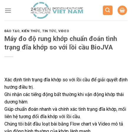
Skip
to
content
ĐÀO TẠO
,
KIẾN THỨC
,
TIN TỨC
,
VIDEO
Máy đo độ rung khớp chuẩn đoán tình
trạng đĩa khớp so với lồi cầu BioJVA
Xác định tình trạng đĩa khớp so với lồi cầu để giải quyết định
hướng điều trị.
Ghi nhận các tiếng động bất thường khi vận động khớp thái
dương hàm.
Giúp chuẩn đoán nhanh và chính xác tình trạng đĩa khớp, mối
liên hệ tương đối đĩa khớp với lồi cầu.
Chúng tôi bắt đầu loạt bài bằng Flow chart và Video mô tả
vận động bình thường của khớp lành mạnh.