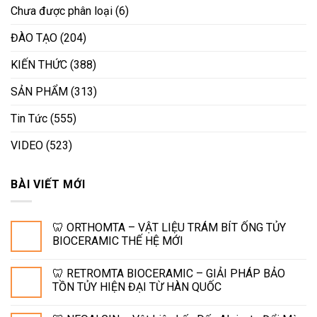
Chưa được phân loại
(6)
ĐÀO TẠO
(204)
KIẾN THỨC
(388)
SẢN PHẨM
(313)
Tin Tức
(555)
VIDEO
(523)
BÀI VIẾT MỚI
🦷 ORTHOMTA – VẬT LIỆU TRÁM BÍT ỐNG TỦY
BIOCERAMIC THẾ HỆ MỚI
🦷 RETROMTA BIOCERAMIC – GIẢI PHÁP BẢO
TỒN TỦY HIỆN ĐẠI TỪ HÀN QUỐC