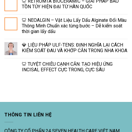
🦷 RETROMTA BIOCERAMIC – GIẢI PHÁP BẢO
TỒN TỦY HIỆN ĐẠI TỪ HÀN QUỐC
🦷 NEOALGIN – Vật Liệu Lấy Dấu Alginate Đổi Màu
Thông Minh Chuẩn xác từng bước – Dễ kiểm soát
thời gian lấy dấu
💎 LIỆU PHÁP ULF-TENS: ĐỊNH NGHĨA LẠI CÁCH
KIỂM SOÁT ĐAU VÀ KHỚP CẮN TRONG NHA KHOA
🦷 TUYỆT CHIÊU CẠNH CẮN: TẠO HIỆU ỨNG
INCISAL EFFECT CỰC TRONG, CỰC SÂU
THÔNG TIN LIÊN HỆ
CÔNG TY CỔ PHẨN 24 SEVEN HEALTH CARE VIỆT NAM