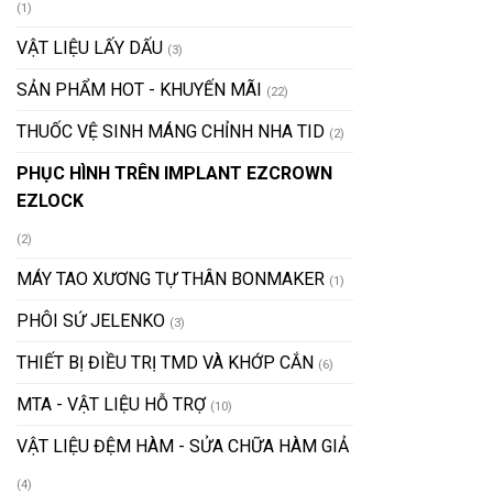
(1)
VẬT LIỆU LẤY DẤU
(3)
SẢN PHẨM HOT - KHUYẾN MÃI
(22)
THUỐC VỆ SINH MÁNG CHỈNH NHA TID
(2)
PHỤC HÌNH TRÊN IMPLANT EZCROWN
EZLOCK
(2)
MÁY TAO XƯƠNG TỰ THÂN BONMAKER
(1)
PHÔI SỨ JELENKO
(3)
THIẾT BỊ ĐIỀU TRỊ TMD VÀ KHỚP CẮN
(6)
MTA - VẬT LIỆU HỖ TRỢ
(10)
VẬT LIỆU ĐỆM HÀM - SỬA CHỮA HÀM GIẢ
(4)