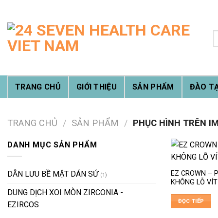
Skip
to
content
T
k
TRANG CHỦ
GIỚI THIỆU
SẢN PHẨM
ĐÀO T
TRANG CHỦ
/
SẢN PHẨM
/
PHỤC HÌNH TRÊN I
DANH MỤC SẢN PHẨM
EZ CROWN – 
DẪN LƯU BỀ MẶT DÁN SỨ
(1)
KHÔNG LỖ VÍT
DUNG DỊCH XOI MÒN ZIRCONIA -
ĐỌC TIẾP
EZIRCOS