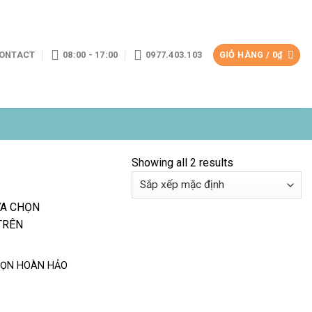
ONTACT
08:00 - 17:00
0977.403.103
GIỎ HÀNG /
0
₫
Showing all 2 results
HỌN HOÀN HẢO
T