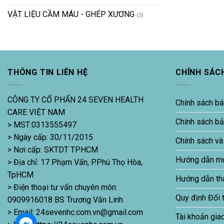
VẬT LIỆU CẦM MÁU - GHÉP XƯƠNG
(3)
THÔNG TIN LIÊN HỆ
CHÍNH SÁC
CÔNG TY CỔ PHẨN 24 SEVEN HEALTH
Chính sách bá
CARE VIỆT NAM
Chính sách b
> MST:0313555497
> Ngày cấp: 30/11/2015
Chính sách và
> Nơi cấp: SKTDT TPHCM
Hướng dẫn m
> Địa chỉ: 17 Phạm Vấn, P.Phú Thọ Hòa,
TpHCM
Hướng dẫn th
> Điện thoại tư vấn chuyên môn:
Quy định Đổi 
0909916018 BS Trương Văn Linh
> Email: 24sevenhc.com.vn@gmail.com
Tài khoản gia