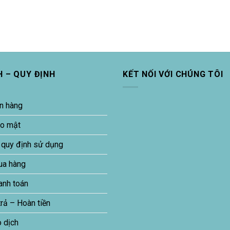
H – QUY ĐỊNH
KẾT NỐI VỚI CHÚNG TÔI
n hàng
ảo mật
 quy định sử dụng
ua hàng
anh toán
trả – Hoàn tiền
o dịch