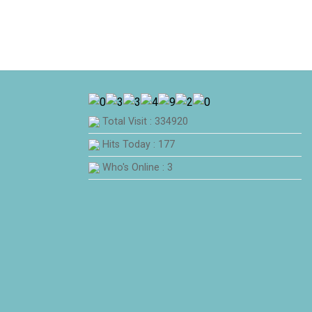
Total Visit : 334920
Hits Today : 177
Who's Online : 3