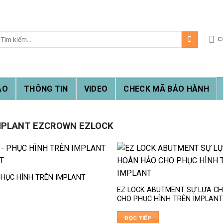
ìm
C
iếm:
ẠO
THÔNG TIN
VIDEO
CHECK MÃ BẢO HÀNH
MPLANT EZCROWN EZLOCK
PHỤC HÌNH TRÊN IMPLANT
EZ LOCK ABUTMENT SỰ LỰA C
CHO PHỤC HÌNH TRÊN IMPLAN
ĐỌC TIẾP