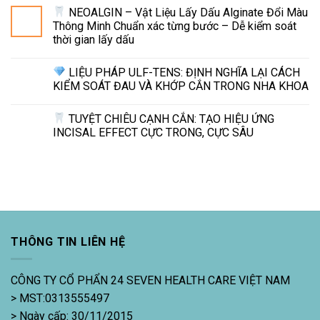
NEOALGIN – Vật Liệu Lấy Dấu Alginate Đổi Màu
Thông Minh Chuẩn xác từng bước – Dễ kiểm soát
thời gian lấy dấu
LIỆU PHÁP ULF-TENS: ĐỊNH NGHĨA LẠI CÁCH
KIỂM SOÁT ĐAU VÀ KHỚP CẮN TRONG NHA KHOA
TUYỆT CHIÊU CẠNH CẮN: TẠO HIỆU ỨNG
INCISAL EFFECT CỰC TRONG, CỰC SÂU
THÔNG TIN LIÊN HỆ
CÔNG TY CỔ PHẨN 24 SEVEN HEALTH CARE VIỆT NAM
> MST:0313555497
> Ngày cấp: 30/11/2015