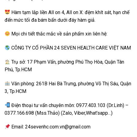
Hàm tạm lắp liền All on 4, All on X: đệm khít sát, hạn chế
đến mức tối đa bám bẩn dưới đáy hàm giả.
Mọi chi tiết thắc mắc về sản phẩm xin liên hệ:
CÔNG TY CỔ PHẦN 24 SEVEN HEALTH CARE VIỆT NAM
Trụ sở: 17 Phạm Vấn, phường Phú Thọ Hòa, Quận Tân
Phú, Tp.HCM
Văn phòng: 261B Hai Bà Trưng, phường Võ Thị Sáu, Quận
3, Tp.HCM
Điện thoại tư vấn chuyên môn: 0977.403.103 (Dr.Linh) –
0377.166.698 (Mss.Thảo) (Zalo, Viber,What’sapp…)
Email: 24sevenhc.com.vn@gmail.com