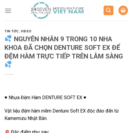
Skip
to
content
TIN TỨC
,
VIDEO
NGUYÊN NHÂN 9 TRONG 10 NHA
KHOA ĐÃ CHỌN DENTURE SOFT EX ĐỂ
ĐỆM HÀM TRỰC TIẾP TRÊN LÂM SÀNG
♥️ Nhựa Đệm Hàm DENTURE SOFT EX ♥️
Vật liệu đệm hàm mềm Denture Soft EX độc đáo đến từ
Kamemizu Nhật Bản.
Đặc điểm như sau: