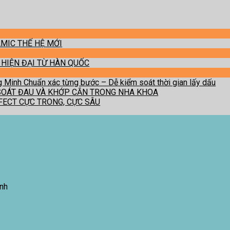
MIC THẾ HỆ MỚI
 HIỆN ĐẠI TỪ HÀN QUỐC
Minh Chuẩn xác từng bước – Dễ kiểm soát thời gian lấy dấu
 SOÁT ĐAU VÀ KHỚP CẮN TRONG NHA KHOA
FFECT CỰC TRONG, CỰC SÂU
inh