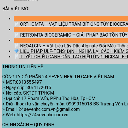
BÀI VIẾT MỚI
ORTHOMTA – VẬT LIỆU TRÁM BÍT ỐNG TỦY BIOCERA
RETROMTA BIOCERAMIC – GIẢI PHÁP BẢO TỒN TỦY
NEOALGIN – Vật Liệu Lấy Dấu Alginate Đổi Màu Thông 
LIỆU PHÁP ULF-TENS: ĐỊNH NGHĨA LẠI CÁCH KIỂM
TUYỆT CHIÊU CẠNH CẮN: TẠO HIỆU ỨNG INCISAL E
THÔNG TIN LIÊN HỆ
CÔNG TY CỔ PHẨN 24 SEVEN HEALTH CARE VIỆT NAM
> MST:0313555497
> Ngày cấp: 30/11/2015
> Nơi cấp: SKTDT TPHCM
> Địa chỉ: 17 Phạm Vấn, P.Phú Thọ Hòa, TpHCM
> Điện thoại tư vấn chuyên môn: 0909916018 BS Trương Văn L
> Email: 24sevenhc.com.vn@gmail.com
> Web: https://24sevenhc.com.vn
CHÍNH SÁCH – QUY ĐỊNH