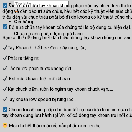
Tìm
Việc sửa chữa tay khoan không phải mới tuy nhiên trên thị t
kiếm:
động và cần bảo trì sửa chữa, hầu hết các kỹ thuật viên sửa chữ
triệu đến vài chục triệu phải bỏ đi do không có kỹ thuật cũng nh
Giỏ hàng
Bộ sửa chữa tay khoan của chúng tôi là bộ dụng cụ hiện đại.
Chưa có sản phẩm trong giỏ hàng.
Bạn có thể dễ dàng biết dấu hiệu những tay khoan hỏng như sau
Tay Khoan bị bể bọc đạn, gây rung, lắc,…
Phát ra tiếng rít
Tắc nước, phun nước không đều
Kẹt mũi khoan, tuột mũi khoan
Kẹt chuck bấm, tuôn lỗ ngàm tay khoan chuck vặn…..
Tay khoan low speed bị rung lắc…
Chúng tôi sẽ cung cấp cho bạn tất cả các bộ dụng cụ sửa chữ
tay khoan đang lưu hành tại VN kể cả dòng tay khoan trôi nổi củ
Mọi chi tiết thắc mắc về sản phẩm xin liên hệ: