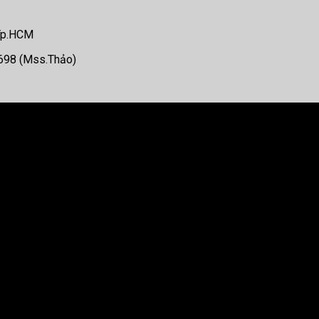
 Tp.HCM
.698 (Mss.Thảo)