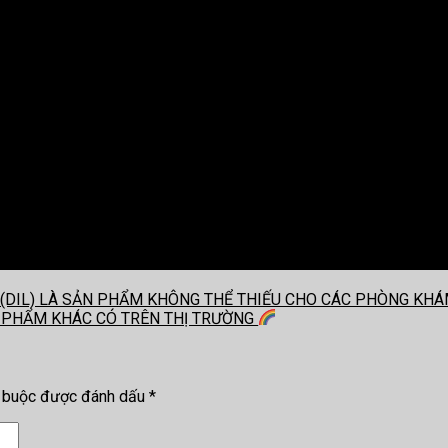
C (DIL) LÀ SẢN PHẨM KHÔNG THỂ THIẾU CHO CÁC PHÒNG K
N PHẨM KHÁC CÓ TRÊN THỊ TRƯỜNG
t buộc được đánh dấu
*