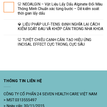
🦷 NEOALGIN – Vật Liệu Lấy Dấu Alginate Đổi Màu
Thông Minh Chuẩn xác từng bước – Dễ kiểm soát
thời gian lấy dấu
💎 LIỆU PHÁP ULF-TENS: ĐỊNH NGHĨA LẠI CÁCH
KIỂM SOÁT ĐAU VÀ KHỚP CẮN TRONG NHA KHOA
🦷 TUYỆT CHIÊU CẠNH CẮN: TẠO HIỆU ỨNG
INCISAL EFFECT CỰC TRONG, CỰC SÂU
THÔNG TIN LIÊN HỆ
CÔNG TY CỔ PHẨN 24 SEVEN HEALTH CARE VIỆT NAM
> MST:0313555497
> Ngày cấp: 30/11/2015