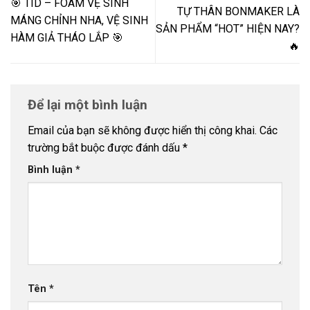
️🎯 TID – FOAM VỆ SINH
TỰ THÂN BONMAKER LÀ
MÁNG CHỈNH NHA, VỆ SINH
SẢN PHẨM “HOT” HIỆN NAY?
HÀM GIẢ THÁO LẮP ️🎯
🔥
Để lại một bình luận
Email của bạn sẽ không được hiển thị công khai.
Các
trường bắt buộc được đánh dấu
*
Bình luận
*
Tên
*