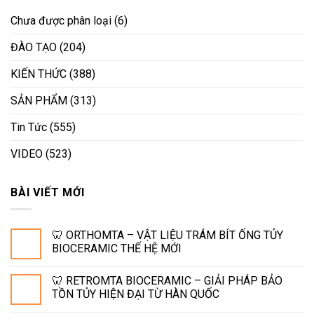
Chưa được phân loại
(6)
ĐÀO TẠO
(204)
KIẾN THỨC
(388)
SẢN PHẨM
(313)
Tin Tức
(555)
VIDEO
(523)
BÀI VIẾT MỚI
🦷 ORTHOMTA – VẬT LIỆU TRÁM BÍT ỐNG TỦY
BIOCERAMIC THẾ HỆ MỚI
🦷 RETROMTA BIOCERAMIC – GIẢI PHÁP BẢO
TỒN TỦY HIỆN ĐẠI TỪ HÀN QUỐC