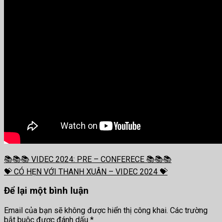
📚📚📚 VIDEC 2024: PRE – CONFERECE 📚📚📚
💝 CÓ HẸN VỚI THANH XUÂN – VIDEC 2024 💝
Để lại một bình luận
Email của bạn sẽ không được hiển thị công khai.
Các trường
bắt buộc được đánh dấu
*