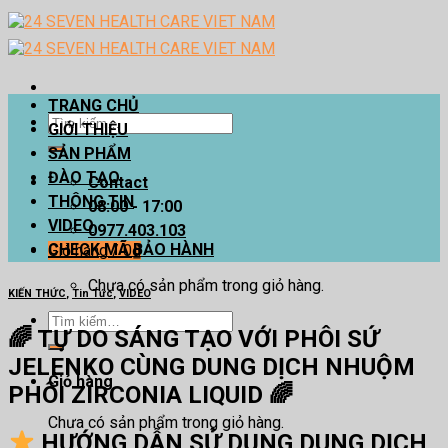
Skip
to
content
TRANG CHỦ
Tìm
GIỚI THIỆU
kiếm:
SẢN PHẨM
ĐÀO TẠO
Contact
THÔNG TIN
08:00 - 17:00
VIDEO
0977.403.103
CHECK MÃ BẢO HÀNH
Giỏ hàng /
0
₫
Chưa có sản phẩm trong giỏ hàng.
KIẾN THỨC
,
Tin Tức
,
VIDEO
Tìm
🌈 TỰ DO SÁNG TẠO VỚI PHÔI SỨ
kiếm:
JELENKO CÙNG DUNG DỊCH NHUỘM
Giỏ hàng
PHÔI ZIRCONIA LIQUID 🌈
Chưa có sản phẩm trong giỏ hàng.
HƯỚNG DẪN SỬ DỤNG DUNG DỊCH