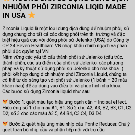
NHUỘM PHÔI ZIRCONIA LIQID MADE
IN USA
Zirconia Liquid là một loại dung dịch dùng để nhuộm phôi, sử
dụng chung cho tất cả các dòng phôi trên thị trường và đặc
biệt hiệu quả cao với dòng phôi sứ Jelenko (USA) do Công ty
CP 24 Seven Healthcare VN nhập khẩu chính ngạch và phân
phối độc quyền tại VN.
Nắm vững các yếu tố cấu thành phôi sứ Jelenko (cấu trúc,
thành phần, các ưu điểm của phôi sứ Jelenko; các phương
pháp và kỹ thuật sử dụng phôi sứ Jelenko cho nha khoa…)
phối kết hợp dung dịch nhuộm phôi Zirconia Liquid, chúng ta
có thể tự do sáng tạo với phôi sứ Jelenko (1 bánh – 20 màu
khác nhau) để áp dụng vào điều trị và phục hình nha khoa.
Các bước sử dụng Zirconia liquid như sau:
Bước 1: quét màu tạo hiệu ứng cạnh cắn – Incisal effect.
Hiệu ứng số 1 cho màu A1, B1. Số 2 cho A2, A3, B2, B3, C1, C2,
D2; số 3 cho các màu A3.5, A4.B4, C3.C4, D3.D4
Bước 2: quét hiệu ứng màu nhịp cầu Pontic Reducer. Chú ý
quét toàn bộ nhịp cầu và phần tiếp nối với trụ cầu.