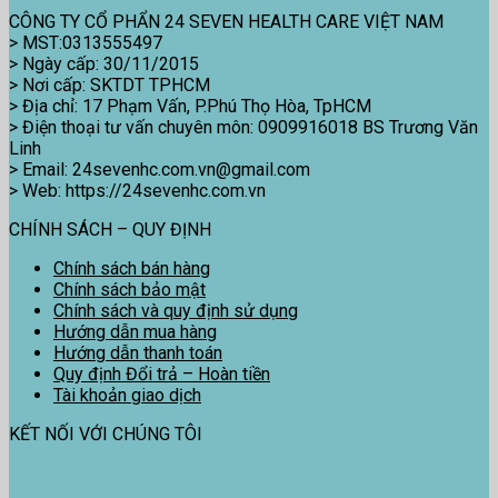
CÔNG TY CỔ PHẨN 24 SEVEN HEALTH CARE VIỆT NAM
> MST:0313555497
> Ngày cấp: 30/11/2015
> Nơi cấp: SKTDT TPHCM
> Địa chỉ: 17 Phạm Vấn, P.Phú Thọ Hòa, TpHCM
> Điện thoại tư vấn chuyên môn: 0909916018 BS Trương Văn
Linh
> Email: 24sevenhc.com.vn@gmail.com
> Web: https://24sevenhc.com.vn
CHÍNH SÁCH – QUY ĐỊNH
Chính sách bán hàng
Chính sách bảo mật
Chính sách và quy định sử dụng
Hướng dẫn mua hàng
Hướng dẫn thanh toán
Quy định Đổi trả – Hoàn tiền
Tài khoản giao dịch
KẾT NỐI VỚI CHÚNG TÔI