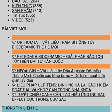
ĐÀO TẠO
(204)
KIẾN THỨC
(388)
SẢN PHẨM
(313)
Tin Tức
(555)
VIDEO
(523)
BÀI VIẾT MỚI
🦷 ORTHOMTA – VẬT LIỆU TRÁM BÍT ỐNG TỦY
BIOCERAMIC THẾ HỆ MỚI
🦷 RETROMTA BIOCERAMIC – GIẢI PHÁP BẢO TỒN
TỦY HIỆN ĐẠI TỪ HÀN QUỐC
🦷 NEOALGIN – Vật Liệu Lấy Dấu Alginate Đổi Màu
Thông Minh Chuẩn xác từng bước – Dễ kiểm soát thời
gian lấy dấu
💎 LIỆU PHÁP ULF-TENS: ĐỊNH NGHĨA LẠI CÁCH KIỂM
SOÁT ĐAU VÀ KHỚP CẮN TRONG NHA KHOA
🦷 TUYỆT CHIÊU CẠNH CẮN: TẠO HIỆU ỨNG INCISAL
EFFECT CỰC TRONG, CỰC SÂU
THÔNG TIN LIÊN HỆ