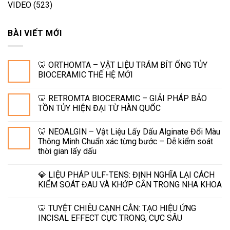
VIDEO
(523)
BÀI VIẾT MỚI
🦷 ORTHOMTA – VẬT LIỆU TRÁM BÍT ỐNG TỦY
BIOCERAMIC THẾ HỆ MỚI
🦷 RETROMTA BIOCERAMIC – GIẢI PHÁP BẢO
TỒN TỦY HIỆN ĐẠI TỪ HÀN QUỐC
🦷 NEOALGIN – Vật Liệu Lấy Dấu Alginate Đổi Màu
Thông Minh Chuẩn xác từng bước – Dễ kiểm soát
thời gian lấy dấu
💎 LIỆU PHÁP ULF-TENS: ĐỊNH NGHĨA LẠI CÁCH
KIỂM SOÁT ĐAU VÀ KHỚP CẮN TRONG NHA KHOA
🦷 TUYỆT CHIÊU CẠNH CẮN: TẠO HIỆU ỨNG
INCISAL EFFECT CỰC TRONG, CỰC SÂU