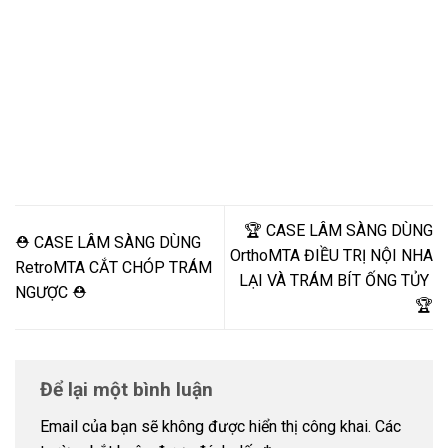
️🏆 CASE LÂM SÀNG DÙNG
⛑️ CASE LÂM SÀNG DÙNG
OrthoMTA ĐIỀU TRỊ NỘI NHA
RetroMTA CẮT CHÓP TRÁM
LẠI VÀ TRÁM BÍT ỐNG TỦY ️
NGƯỢC ⛑️
🏆
Để lại một bình luận
Email của bạn sẽ không được hiển thị công khai.
Các