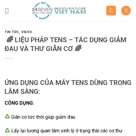
Skip
to
content
TIN TỨC
,
VIDEO
🌈 LIỆU PHÁP TENS – TÁC DỤNG GIẢM
ĐAU VÀ THƯ GIÃN CƠ 🌈
ỨNG DỤNG CỦA MÁY TENS DÙNG TRONG
LÂM SÀNG:
CÔNG DỤNG:
Giãn cơ tức thời giúp giảm đau
Lấy lại tương quan tâm sinh lý ở trạng thái các cơ thư