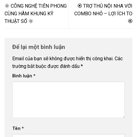
🌞 CÔNG NGHỆ TIÊN PHONG
🏵️ TRỢ THỦ NỘI NHA VỚI
CÙNG HÀM KHUNG KỸ
COMBO NHỎ – LỢI ÍCH TO
THUẬT SỐ 🌞
🏵️
Để lại một bình luận
Email của bạn sẽ không được hiển thị công khai.
Các
trường bắt buộc được đánh dấu
*
Bình luận
*
Tên
*