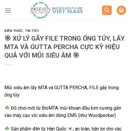
Skip
to
content
KIẾN THỨC
,
TIN TỨC
️🎯 XỬ LÝ GÃY FILE TRONG ỐNG TỦY, LẤY
MTA VÀ GUTTA PERCHA CỰC KỲ HIỆU
QUẢ VỚI MŨI SIÊU ÂM ️🎯
Mũi siêu âm lấy MTA và GUTTA PERCHA, FILE gãy trong
ống tủy
Đồ chơi mới từ BioMTA: mũi khoan đầu kim cương gắn
vào máy cạo vôi siêu âm dòng EMS (như Woodpecker)
Sản phẩm đến từ Hàn Quốc
, an toàn, tiện lợi cho các