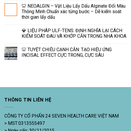
🦷 NEOALGIN – Vật Liệu Lấy Dấu Alginate Đổi Màu
Thông Minh Chuẩn xác từng bước – Dễ kiểm soát
thời gian lấy dấu
💎 LIỆU PHÁP ULF-TENS: ĐỊNH NGHĨA LẠI CÁCH
KIỂM SOÁT ĐAU VÀ KHỚP CẮN TRONG NHA KHOA
🦷 TUYỆT CHIÊU CẠNH CẮN: TẠO HIỆU ỨNG
INCISAL EFFECT CỰC TRONG, CỰC SÂU
THÔNG TIN LIÊN HỆ
CÔNG TY CỔ PHẨN 24 SEVEN HEALTH CARE VIỆT NAM
> MST:0313555497
> Ngày cấp: 30/11/2015