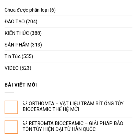
Chưa được phân loại
(6)
ĐÀO TẠO
(204)
KIẾN THỨC
(388)
SẢN PHẨM
(313)
Tin Tức
(555)
VIDEO
(523)
BÀI VIẾT MỚI
🦷 ORTHOMTA – VẬT LIỆU TRÁM BÍT ỐNG TỦY
BIOCERAMIC THẾ HỆ MỚI
🦷 RETROMTA BIOCERAMIC – GIẢI PHÁP BẢO
TỒN TỦY HIỆN ĐẠI TỪ HÀN QUỐC