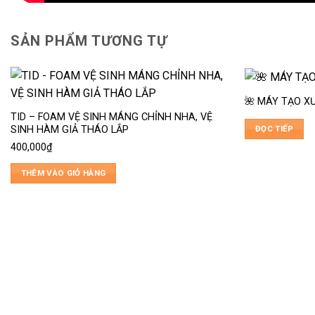
SẢN PHẨM TƯƠNG TỰ
🌺 MÁY TẠO X
TID – FOAM VỆ SINH MÁNG CHỈNH NHA, VỆ
ĐỌC TIẾP
SINH HÀM GIẢ THÁO LẮP
400,000
₫
THÊM VÀO GIỎ HÀNG