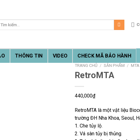
ìm
C
iếm:
ẠO
THÔNG TIN
VIDEO
CHECK MÃ BẢO HÀNH
TRANG CHỦ
/
SẢN PHẨM
/
MTA 
RetroMTA
440,000
₫
RetroMTA là một vật liệu Bioc
trường ĐH Nha Khoa, Seoul, H
1. Che tủy lộ.
2. Vá sàn tủy bị thủng.