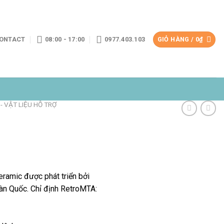
ONTACT
08:00 - 17:00
0977.403.103
GIỎ HÀNG /
0
₫
- VẬT LIỆU HỖ TRỢ
eramic được phát triển bởi
àn Quốc. Chỉ định RetroMTA: