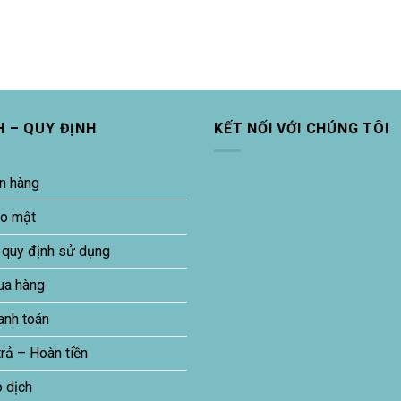
H – QUY ĐỊNH
KẾT NỐI VỚI CHÚNG TÔI
n hàng
ảo mật
 quy định sử dụng
ua hàng
anh toán
trả – Hoàn tiền
o dịch