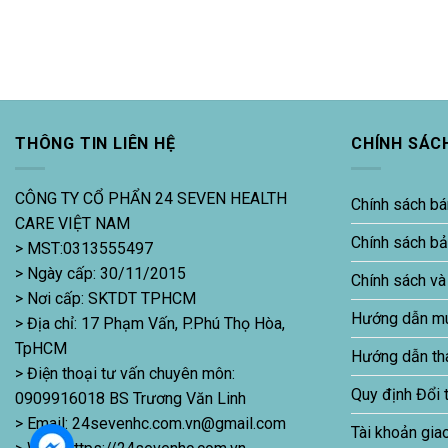
THÔNG TIN LIÊN HỆ
CHÍNH SÁC
CÔNG TY CỔ PHẨN 24 SEVEN HEALTH
Chính sách bá
CARE VIỆT NAM
Chính sách b
> MST:0313555497
> Ngày cấp: 30/11/2015
Chính sách và
> Nơi cấp: SKTDT TPHCM
Hướng dẫn m
> Địa chỉ: 17 Phạm Vấn, P.Phú Thọ Hòa,
TpHCM
Hướng dẫn th
> Điện thoại tư vấn chuyên môn:
Quy định Đổi 
0909916018 BS Trương Văn Linh
> Email: 24sevenhc.com.vn@gmail.com
Tài khoản gia