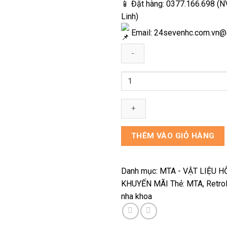
📱 Đặt hàng: 0377.166.698 (N
Linh)
Email: 24sevenhc.com.vn@
RetroMTA
số
lượng
THÊM VÀO GIỎ HÀNG
Danh mục:
MTA - VẬT LIỆU H
KHUYẾN MÃI
Thẻ:
MTA
,
Retr
nha khoa