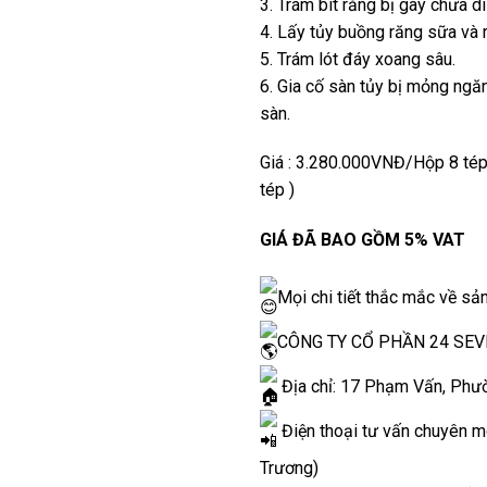
3. Trám bít răng bị gãy chưa di
4. Lấy tủy buồng răng sữa và r
5. Trám lót đáy xoang sâu.
6. Gia cố sàn tủy bị mỏng ngă
sàn.
Giá : 3.280.000VNĐ/Hộp 8 tép 
tép )
GIÁ ĐÃ BAO GỒM 5% VAT
Mọi chi tiết thắc mắc về sản
CÔNG TY CỔ PHẦN 24 SEV
Địa chỉ: 17 Phạm Vấn, Phư
Điện thoại tư vấn chuyên m
Trương)