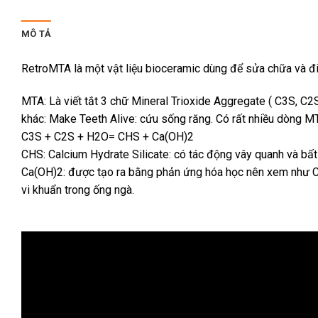
MÔ TẢ
RetroMTA là một vật liệu bioceramic dùng để sửa chữa và điề
MTA: Là viết tắt 3 chữ Mineral Trioxide Aggregate ( C3S, C2S,
khác: Make Teeth Alive: cứu sống răng. Có rất nhiều dòng M
C3S + C2S + H2O= CHS + Ca(OH)2
CHS: Calcium Hydrate Silicate: có tác động vây quanh và bất
Ca(OH)2: được tạo ra bằng phản ứng hóa học nên xem như Ca(O
vi khuẩn trong ống ngà.