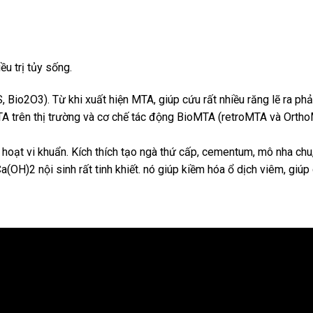
u trị tủy sống.
 Bio2O3). Từ khi xuất hiện MTA, giúp cứu rất nhiều răng lẽ ra phả
TA trên thị trường và cơ chế tác động BioMTA (retroMTA và Ortho
 hoạt vi khuẩn. Kích thích tạo ngà thứ cấp, cementum, mô nha ch
H)2 nội sinh rất tinh khiết. nó giúp kiềm hóa ổ dịch viêm, giúp 