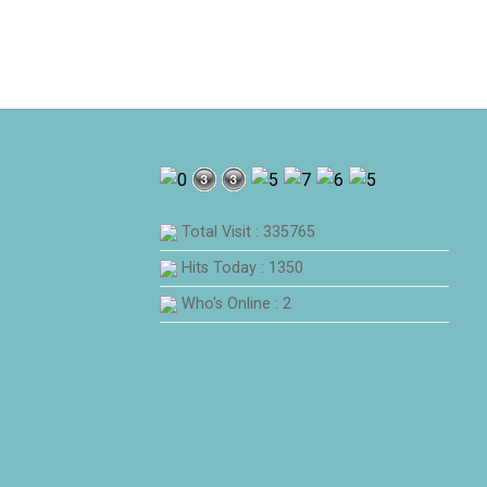
Total Visit : 335765
Hits Today : 1350
Who's Online : 2