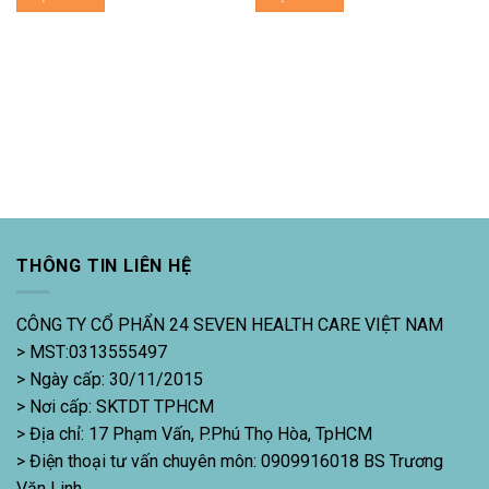
THÔNG TIN LIÊN HỆ
CÔNG TY CỔ PHẨN 24 SEVEN HEALTH CARE VIỆT NAM
> MST:0313555497
> Ngày cấp: 30/11/2015
> Nơi cấp: SKTDT TPHCM
> Địa chỉ: 17 Phạm Vấn, P.Phú Thọ Hòa, TpHCM
> Điện thoại tư vấn chuyên môn: 0909916018 BS Trương
Văn Linh