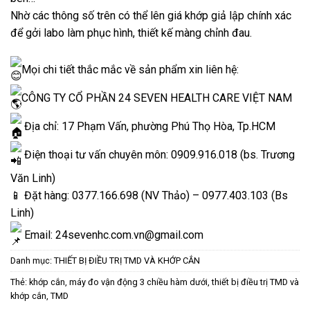
Nhờ các thông số trên có thể lên giá khớp giả lập chính xác
để gởi labo làm phục hình, thiết kế màng chỉnh đau.
Mọi chi tiết thắc mắc về sản phẩm xin liên hệ:
CÔNG TY CỔ PHẦN 24 SEVEN HEALTH CARE VIỆT NAM
Địa chỉ: 17 Phạm Vấn, phường Phú Thọ Hòa, Tp.HCM
Điện thoại tư vấn chuyên môn: 0909.916.018 (bs. Trương
Văn Linh)
📱 Đặt hàng: 0377.166.698 (NV Thảo) – 0977.403.103 (Bs
Linh)
Email: 24sevenhc.com.vn@gmail.com
Danh mục:
THIẾT BỊ ĐIỀU TRỊ TMD VÀ KHỚP CẮN
Thẻ:
khớp cắn
,
máy đo vận động 3 chiều hàm dưới
,
thiết bị điều trị TMD và
khớp cắn
,
TMD